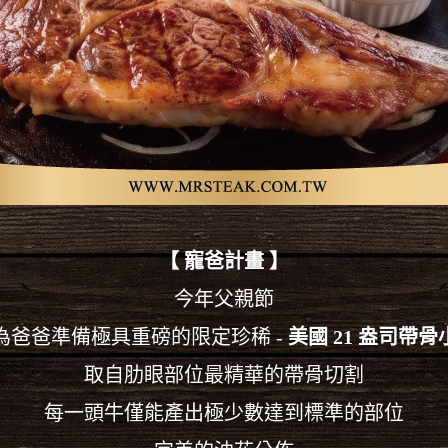
【
寵爸計畫 】
今年父親節
為爸爸準備極具重磅的限定珍稀 -
美國 21 盎司帶
取自肋眼部位最精華的帶骨切割
每一頭牛僅能產出極少數達到標準的部位