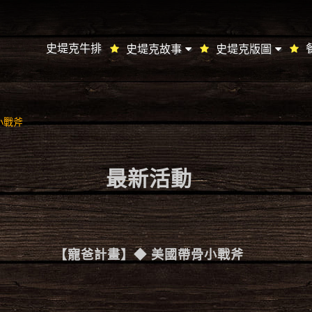
史堤克牛排
史堤克故事
史堤克版圖
小戰斧
最新活動
【寵爸計畫】◆ 美國帶骨小戰斧