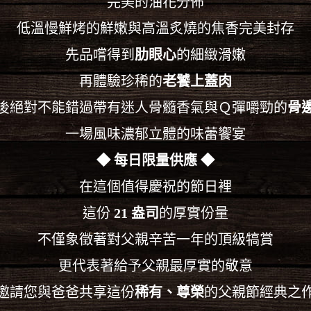
完美的油花分佈
低溫慢鮮烤的鮮嫩與高溫炙燒的焦香完美封存
先品嚐得到
肋眼心
的細緻滑嫩
再體驗珍稀的
老饕上蓋肉
後絕對不能錯過帶有迷人骨髓香氣與Ｑ彈嚼勁的
骨
一場風味濃郁立體的味蕾饗宴
◆ 每日限量供應 ◆
在這個值得慶祝的節日裡
這份
21 盎司
的厚實份量
不僅象徵著對父親辛苦一年的頂級犒賞
更代表著給予父親最厚實的敬意
邀請您與爸爸共享這份
稀有、尊榮
的父親節經典之