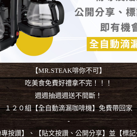
【MR.STEAK啡你不可】
吃美食免費好禮拿不完！！！
週週抽週週送不間斷！
１２０組【全自動滴漏咖啡機】免費帶回家
-
粉專按讚】、【貼文按讚、公開分享】並【標記