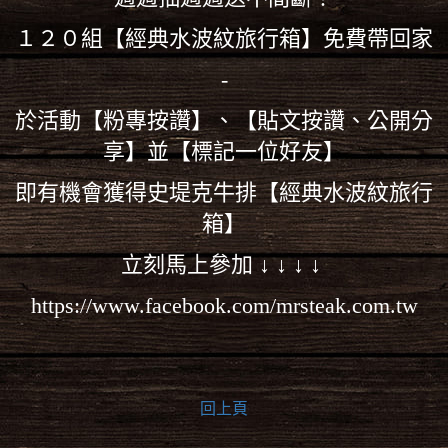
１２０組【經典水波紋旅行箱】免費帶回家
-
於活動【粉專按讚】、【貼文按讚、公開分
享】並【標記一位好友】
即有機會獲得史堤克牛排【經典水波紋旅行
箱】
立刻馬上參加 ↓ ↓ ↓ ↓
https://www.facebook.com/mrsteak.com.tw
回上頁