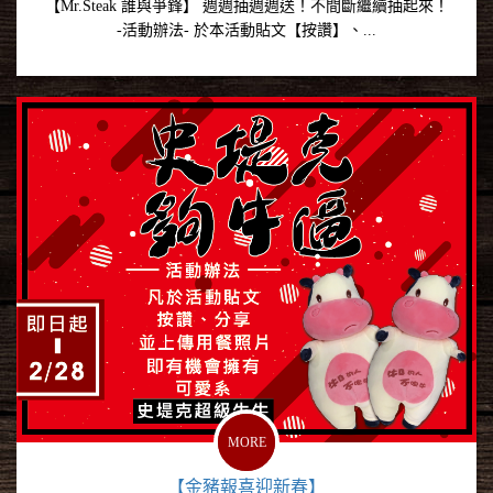
【Mr.Steak 誰與爭鋒】 週週抽週週送！不間斷繼續抽起來！
-活動辦法- 於本活動貼文【按讚】、...
MORE
【金豬報喜迎新春】