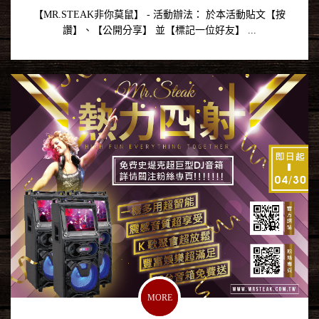
【MR.STEAK非你莫鼠】 - 活動辦法： 於本活動貼文【按
讚】、【公開分享】 並【標記一位好友】 ...
MORE