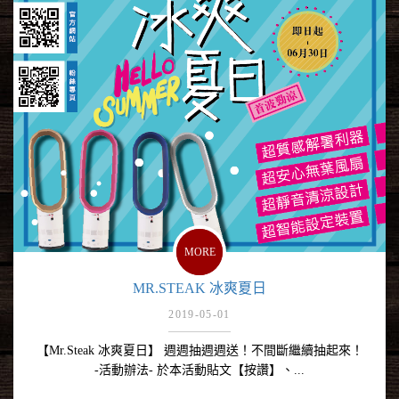
MORE
MR.STEAK 冰爽夏日
2019-05-01
【Mr.Steak 冰爽夏日】 週週抽週週送！不間斷繼續抽起來！
-活動辦法- 於本活動貼文【按讚】、...