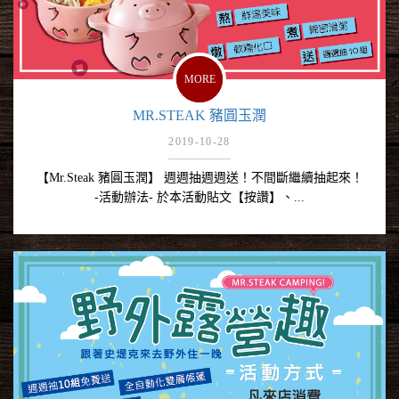
MORE
MR.STEAK 豬圓玉潤
2019-10-28
【Mr.Steak 豬圓玉潤】 週週抽週週送！不間斷繼續抽起來！
-活動辦法- 於本活動貼文【按讚】、...