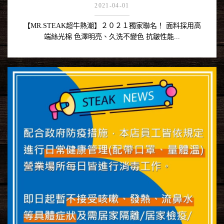
2021-04-01
【MR.STEAK超牛熱潮】２０２１獨家聯名！ 面料採用高
端絲光棉 色澤明亮、久洗不變色 抗皺性能...