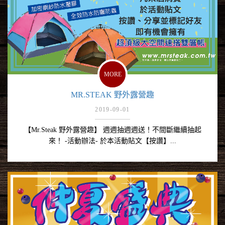
MORE
MR.STEAK 野外露營趣
2019-09-01
【Mr.Steak 野外露營趣】 週週抽週週送！不間斷繼續抽起
來！ -活動辦法- 於本活動貼文【按讚】...