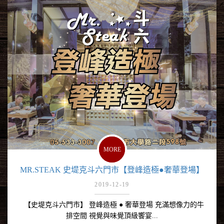
MORE
MR.STEAK 史堤克斗六門市【登峰造極●奢華登場】
2019-12-19
【史堤克斗六門市】 登峰造極 ● 奢華登場 充滿想像力的牛
排空間 視覺與味覺頂級饗宴...