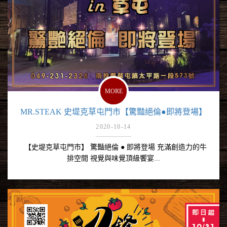
MORE
MR.STEAK 史堤克草屯門市【驚豔絕倫●即將登場】
2020-10-14
【史堤克草屯門市】 驚豔絕倫 ● 即將登場 充滿創造力的牛
排空間 視覺與味覺頂級饗宴...