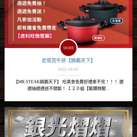
MORE
史堤克牛排【鍋霸天下】
2022-04-01
【MR.STEAK鍋霸天下】 吃美食免費好禮拿不完！！！ 週
週抽週週送不間斷！ １２０組【藍鑽微壓...